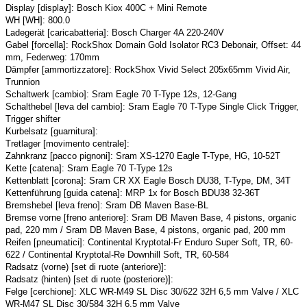
Display [display]: Bosch Kiox 400C + Mini Remote
WH [WH]: 800.0
Ladegerät [caricabatteria]: Bosch Charger 4A 220-240V
Gabel [forcella]: RockShox Domain Gold Isolator RC3 Debonair, Offset: 44
mm, Federweg: 170mm
Dämpfer [ammortizzatore]: RockShox Vivid Select 205x65mm Vivid Air,
Trunnion
Schaltwerk [cambio]: Sram Eagle 70 T-Type 12s, 12-Gang
Schalthebel [leva del cambio]: Sram Eagle 70 T-Type Single Click Trigger,
Trigger shifter
Kurbelsatz [guarnitura]:
Tretlager [movimento centrale]:
Zahnkranz [pacco pignoni]: Sram XS-1270 Eagle T-Type, HG, 10-52T
Kette [catena]: Sram Eagle 70 T-Type 12s
Kettenblatt [corona]: Sram CR XX Eagle Bosch DU38, T-Type, DM, 34T
Kettenführung [guida catena]: MRP 1x for Bosch BDU38 32-36T
Bremshebel [leva freno]: Sram DB Maven Base-BL
Bremse vorne [freno anteriore]: Sram DB Maven Base, 4 pistons, organic
pad, 220 mm / Sram DB Maven Base, 4 pistons, organic pad, 200 mm
Reifen [pneumatici]: Continental Kryptotal-Fr Enduro Super Soft, TR, 60-
622 / Continental Kryptotal-Re Downhill Soft, TR, 60-584
Radsatz (vorne) [set di ruote (anteriore)]:
Radsatz (hinten) [set di ruote (posteriore)]:
Felge [cerchione]: XLC WR-M49 SL Disc 30/622 32H 6,5 mm Valve / XLC
WR-M47 SL Disc 30/584 32H 6,5 mm Valve