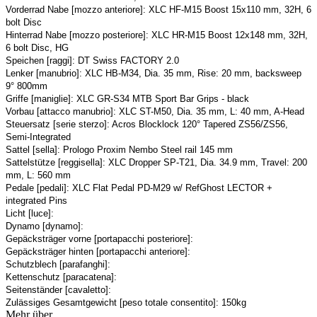
Vorderrad Nabe [mozzo anteriore]: XLC HF-M15 Boost 15x110 mm, 32H, 6
bolt Disc
Hinterrad Nabe [mozzo posteriore]: XLC HR-M15 Boost 12x148 mm, 32H,
6 bolt Disc, HG
Speichen [raggi]: DT Swiss FACTORY 2.0
Lenker [manubrio]: XLC HB-M34, Dia. 35 mm, Rise: 20 mm, backsweep
9° 800mm
Griffe [maniglie]: XLC GR-S34 MTB Sport Bar Grips - black
Vorbau [attacco manubrio]: XLC ST-M50, Dia. 35 mm, L: 40 mm, A-Head
Steuersatz [serie sterzo]: Acros Blocklock 120° Tapered ZS56/ZS56,
Semi-Integrated
Sattel [sella]: Prologo Proxim Nembo Steel rail 145 mm
Sattelstütze [reggisella]: XLC Dropper SP-T21, Dia. 34.9 mm, Travel: 200
mm, L: 560 mm
Pedale [pedali]: XLC Flat Pedal PD-M29 w/ RefGhost LECTOR +
integrated Pins
Licht [luce]:
Dynamo [dynamo]:
Gepäcksträger vorne [portapacchi posteriore]:
Gepäcksträger hinten [portapacchi anteriore]:
Schutzblech [parafanghi]:
Kettenschutz [paracatena]:
Seitenständer [cavaletto]:
Zulässiges Gesamtgewicht [peso totale consentito]: 150kg
Mehr über...