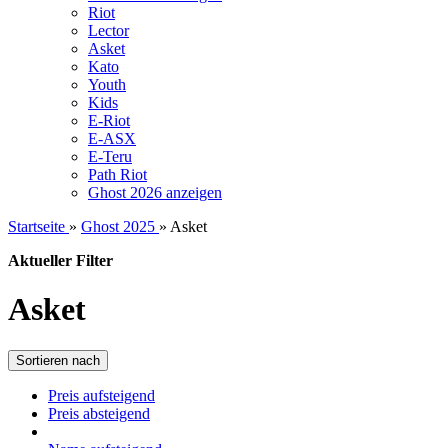
Riot
Lector
Asket
Kato
Youth
Kids
E-Riot
E-ASX
E-Teru
Path Riot
Ghost 2026 anzeigen
Startseite
»
Ghost 2025
»
Asket
Aktueller Filter
Asket
Sortieren nach
Preis aufsteigend
Preis absteigend