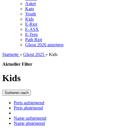
Asket
Kato
Youth
Kids
E-Riot
E-ASX
E-Teru
Path Riot
Ghost 2026 anzeigen
Startseite
»
Ghost 2025
»
Kids
Aktueller Filter
Kids
Sortieren nach
Preis aufsteigend
Preis absteigend
Name aufsteigend
Name absteigend