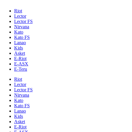
Riot
Lector
Lector FS
Nirvana
Kato
Kato FS
Lanao
Kids
Asket
E-Riot
E-ASX
E-Teru
Riot
Lector
Lector FS
Nirvana
Kato
Kato FS
Lanao
Kids
Asket
E-Riot