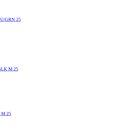
BLU/GRN 25
/BLK M 25
 M 25