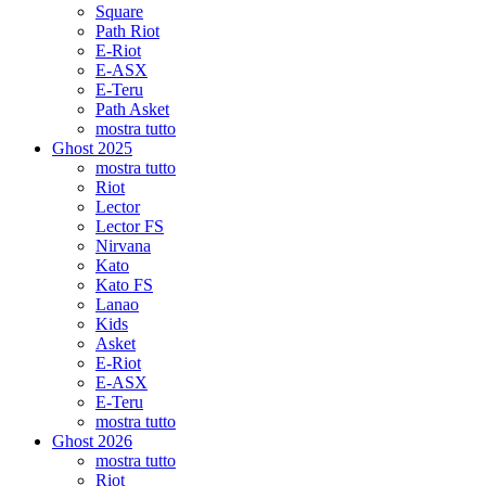
Square
Path Riot
E-Riot
E-ASX
E-Teru
Path Asket
mostra tutto
Ghost 2025
mostra tutto
Riot
Lector
Lector FS
Nirvana
Kato
Kato FS
Lanao
Kids
Asket
E-Riot
E-ASX
E-Teru
mostra tutto
Ghost 2026
mostra tutto
Riot