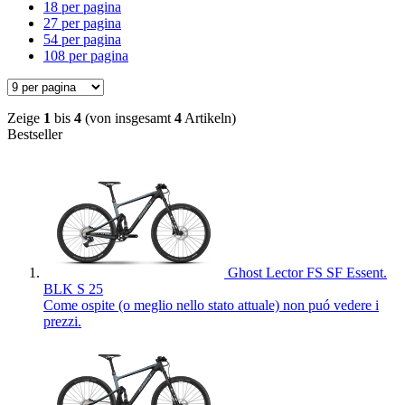
18 per pagina
27 per pagina
54 per pagina
108 per pagina
Zeige
1
bis
4
(von insgesamt
4
Artikeln)
Bestseller
Ghost Lector FS SF Essent.
BLK S 25
Come ospite (o meglio nello stato attuale) non puó vedere i
prezzi.