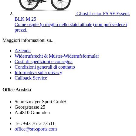
Ghost Lector FS SF Essent.
BLK M 25
Come ospite (o meglio nello stato attuale) non puó vedere i
prezzi.
Maggiori informazioni su...
Azienda
Widerrufsrecht & Muster-Widerrufsformular
Costi di spedizioni e consegna
Condizioni generali di contratto
Informativa sulla privacy
Callback Service
Office Austria
Schretzmayer Sport GmbH
Georgstrasse 25
A-4810 Gmunden
Tel: +43 7612 73511
office@srt-sports.com