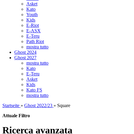
Asket
Kato
Youth
Kids
E-Riot
E-ASX
E-Teru
Path Riot
mostra tutto
Ghost 2024
Ghost 2027
mostra tutto
Kato
E-Teru
Asket
Kids
Kato FS
mostra tutto
Startseite
»
Ghost 2022/23
»
Square
Attuale Filtro
Ricerca avanzata