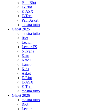
Path Riot
E-Riot
E-ASX
E-Teru
Path Asket
mostra tutto
Ghost 2025
mostra tutto
Riot
Lector
Lector FS
Nirvana
Kato
Kato FS
Lanao
Kids
Asket
E-Riot
E-ASX
E-Teru
mostra tutto
Ghost 2026
mostra tutto
Riot
Lector